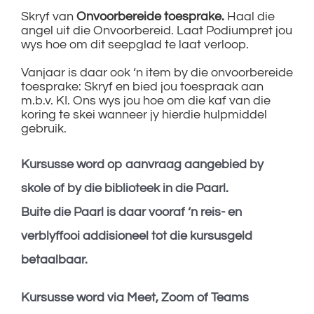
Skryf van
Onvoorbereide toesprake.
Haal die
angel uit die Onvoorbereid. Laat Podiumpret jou
wys hoe om dit seepglad te laat verloop.
Vanjaar is daar ook ‘n item by die onvoorbereide
toesprake: Skryf en bied jou toespraak aan
m.b.v. KI. Ons wys jou hoe om die kaf van die
koring te skei wanneer jy hierdie hulpmiddel
gebruik.
Kursusse word op aanvraag aangebied by
skole of by die biblioteek in die Paarl.
Buite die Paarl is daar vooraf ‘n reis- en
verblyffooi addisioneel tot die kursusgeld
betaalbaar.
Kursusse word via Meet, Zoom of Teams