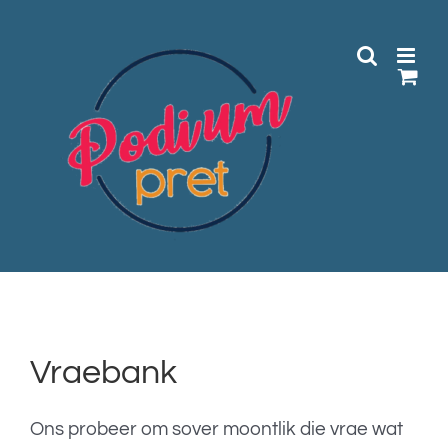
Skip
to
content
Vraebank
Ons probeer om sover moontlik die vrae wat