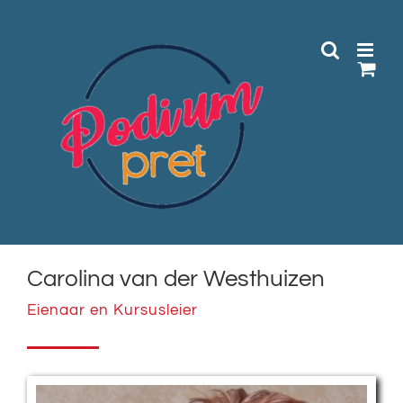
Skip
to
content
Carolina van der Westhuizen
Eienaar en Kursusleier