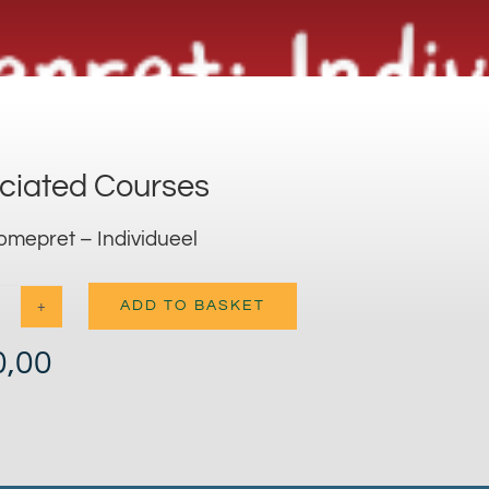
ciated Courses
iomepret – Individueel
ADD TO BASKET
Idiomepret
0,00
-
Individueel
quantity