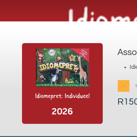
Asso
Id
R
15