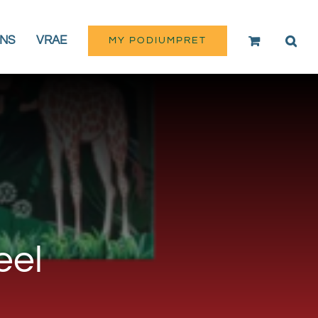
NS
VRAE
MY PODIUMPRET
eel