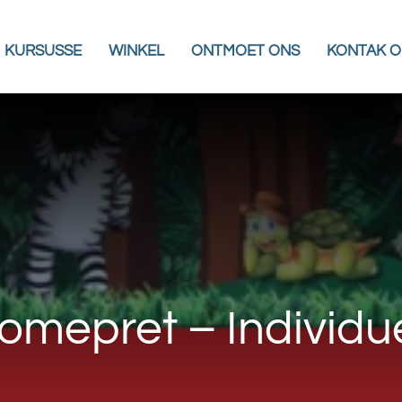
KURSUSSE
WINKEL
ONTMOET ONS
KONTAK O
iomepret – Individu